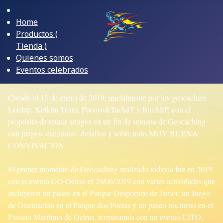
Home
Productos (
Tienda )
Quienes somos
Eventos celebrados
Creado el 13 de enero de 2019, inicialmente por los geocachers
Lordep, Kelkim Team, Pocoyo&TuchaT y RuiASP, con el
propósito de reunir amigos en un fin de semana de Geocaching
con juegos, caminatas, desafíos y sobre todo MUY BUENA
CONVIVACIÓN.
El primer momento de Geocaching realizado todavía fue en 2019
con el evento GO Oeiras el 29/06/2019 con varias actividades que
incluyeron un paseo en el Parque Desportivo de Jamor, un Juego
de Orientación en el Parque dos Poetas y un paseo nocturno en el
Passeio Marítimo de Oeiras, terminamos con un evento CITO,