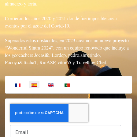
almuerzo y torta.
Corrieron los años 2020 y 2021 donde fue imposible crear
eventos por el azote del Covid-19.
Superados estos obstáculos, en 2023 creamos un nuevo proyecto
“Wonderful Sintra 2024”, con un equipo renovado que incluye a
los geocachers Jocasife, Lordep, pedro.almerindo,
Pocoyo&TuchaT, RuiASP, vitor65 y
Travelling Chef
.
Seleccione su idioma